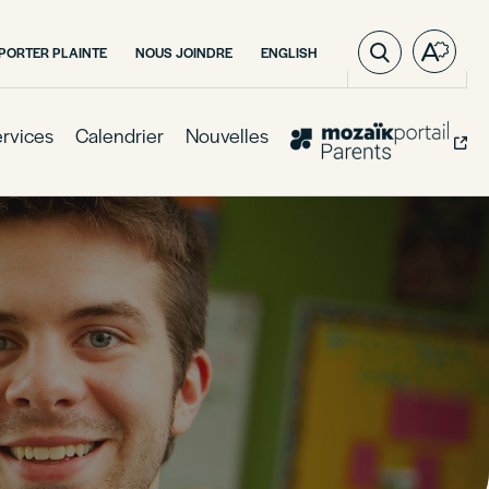
VISITER
PORTER PLAINTE
NOUS JOINDRE
ENGLISH
Ouvre
LA
la
PAGE
barre
EN
:
d'outil
rvices
Calendrier
Nouvelles
ENGLISH.
d'acces