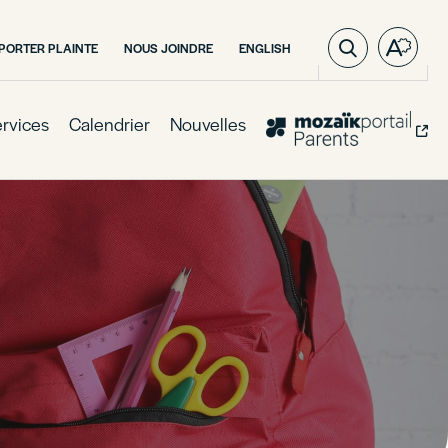
VISITER
PORTER PLAINTE
NOUS JOINDRE
ENGLISH
Ouvre
LA
la
PAGE
barre
EN
:
d'outil
rvices
Calendrier
Nouvelles
ENGLISH.
d'acces