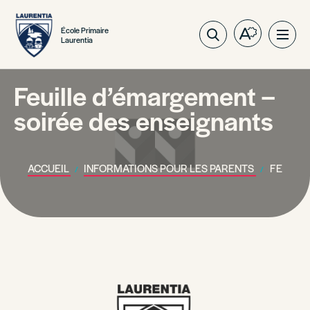
École Primaire
Ouvrez
Ouvri
Laurentia
la
la
barre
navig
d'outils
Feuille d’émargement –
du
d'accessibil
site
soirée des enseignants
ACCUEIL
INFORMATIONS POUR LES PARENTS
FEUILL